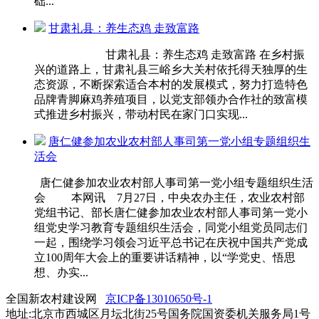
础...
甘肃礼县：养生态鸡 走致富路
甘肃礼县：养生态鸡 走致富路 在乡村振
兴的道路上，甘肃礼县三峪乡大关村依托得天独厚的生
态资源，不断探索适合本村的发展模式，努力打造特色
品牌青脚麻鸡养殖项目，以党支部领办合作社的致富模
式推进乡村振兴，带动村民在家门口实现...
唐仁健参加农业农村部人事司第一党小组专题组织生
活会
唐仁健参加农业农村部人事司第一党小组专题组织生活
会 本网讯 7月27日，中央农办主任，农业农村部
党组书记、部长唐仁健参加农业农村部人事司第一党小
组党史学习教育专题组织生活会，同党小组党员同志们
一起，围绕学习领会习近平总书记在庆祝中国共产党成
立100周年大会上的重要讲话精神，以“学党史、悟思
想、办实...
全国新农村建设网
京ICP备13010650号-1
地址:北京市西城区月坛北街25号国务院国资委机关服务局1号