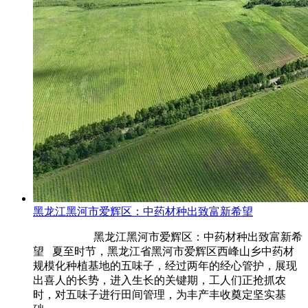
黑龙江黑河市爱辉区：中药材种出致富新希望
黑龙江黑河市爱辉区：中药材种出致富新希
望 夏至时节，黑龙江省黑河市爱辉区西峰山乡中药材
规模化种植基地的五味子，经过两年的经心管护，展现
出喜人的长势，进入生长的关键期，工人们正抢抓农
时，对五味子进行田间管理，为丰产丰收奠定坚实基