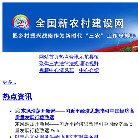
网站首页
热点资讯
示范县镇
聚焦三农
法律法规
理论视野
视频中心
清风苑
中心介绍
更多...
热点资讯
东风浩荡开新局——习近平经济思想指引中国经济高
质量发展行稳致远
东风浩荡开新局——习近平经济思想指引中国经济高质
量发展行稳致远 &nb...
以丰富文化服务供给助推文艺赋美乡村