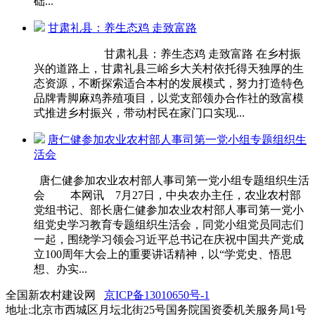
础...
甘肃礼县：养生态鸡 走致富路
甘肃礼县：养生态鸡 走致富路 在乡村振
兴的道路上，甘肃礼县三峪乡大关村依托得天独厚的生
态资源，不断探索适合本村的发展模式，努力打造特色
品牌青脚麻鸡养殖项目，以党支部领办合作社的致富模
式推进乡村振兴，带动村民在家门口实现...
唐仁健参加农业农村部人事司第一党小组专题组织生
活会
唐仁健参加农业农村部人事司第一党小组专题组织生活
会 本网讯 7月27日，中央农办主任，农业农村部
党组书记、部长唐仁健参加农业农村部人事司第一党小
组党史学习教育专题组织生活会，同党小组党员同志们
一起，围绕学习领会习近平总书记在庆祝中国共产党成
立100周年大会上的重要讲话精神，以“学党史、悟思
想、办实...
全国新农村建设网
京ICP备13010650号-1
地址:北京市西城区月坛北街25号国务院国资委机关服务局1号