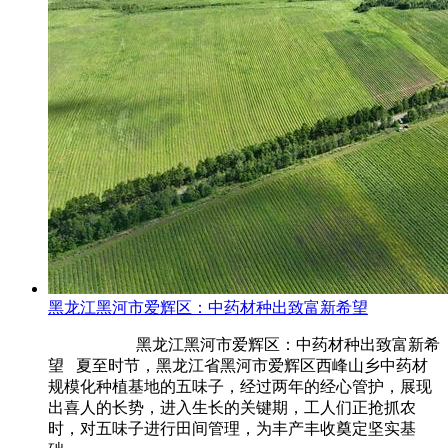
黑龙江黑河市爱辉区：中药材种出致富新希望
黑龙江黑河市爱辉区：中药材种出致富新希
望 夏至时节，黑龙江省黑河市爱辉区西峰山乡中药材
规模化种植基地的五味子，经过两年的经心管护，展现
出喜人的长势，进入生长的关键期，工人们正抢抓农
时，对五味子进行田间管理，为丰产丰收奠定坚实基