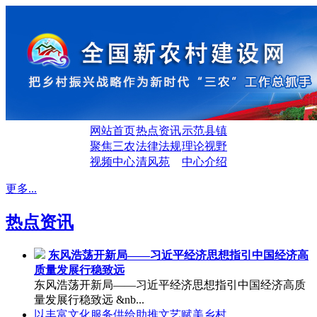
网站首页
热点资讯
示范县镇
聚焦三农
法律法规
理论视野
视频中心
清风苑
中心介绍
更多...
热点资讯
东风浩荡开新局——习近平经济思想指引中国经济高
质量发展行稳致远
东风浩荡开新局——习近平经济思想指引中国经济高质
量发展行稳致远 &nb...
以丰富文化服务供给助推文艺赋美乡村