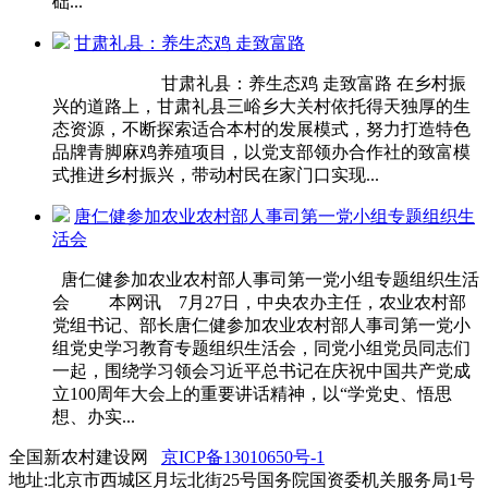
础...
甘肃礼县：养生态鸡 走致富路
甘肃礼县：养生态鸡 走致富路 在乡村振
兴的道路上，甘肃礼县三峪乡大关村依托得天独厚的生
态资源，不断探索适合本村的发展模式，努力打造特色
品牌青脚麻鸡养殖项目，以党支部领办合作社的致富模
式推进乡村振兴，带动村民在家门口实现...
唐仁健参加农业农村部人事司第一党小组专题组织生
活会
唐仁健参加农业农村部人事司第一党小组专题组织生活
会 本网讯 7月27日，中央农办主任，农业农村部
党组书记、部长唐仁健参加农业农村部人事司第一党小
组党史学习教育专题组织生活会，同党小组党员同志们
一起，围绕学习领会习近平总书记在庆祝中国共产党成
立100周年大会上的重要讲话精神，以“学党史、悟思
想、办实...
全国新农村建设网
京ICP备13010650号-1
地址:北京市西城区月坛北街25号国务院国资委机关服务局1号