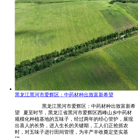
黑龙江黑河市爱辉区：中药材种出致富新希望
黑龙江黑河市爱辉区：中药材种出致富新希
望 夏至时节，黑龙江省黑河市爱辉区西峰山乡中药材
规模化种植基地的五味子，经过两年的经心管护，展现
出喜人的长势，进入生长的关键期，工人们正抢抓农
时，对五味子进行田间管理，为丰产丰收奠定坚实基