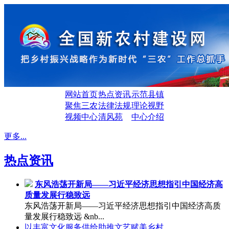
网站首页
热点资讯
示范县镇
聚焦三农
法律法规
理论视野
视频中心
清风苑
中心介绍
更多...
热点资讯
东风浩荡开新局——习近平经济思想指引中国经济高
质量发展行稳致远
东风浩荡开新局——习近平经济思想指引中国经济高质
量发展行稳致远 &nb...
以丰富文化服务供给助推文艺赋美乡村