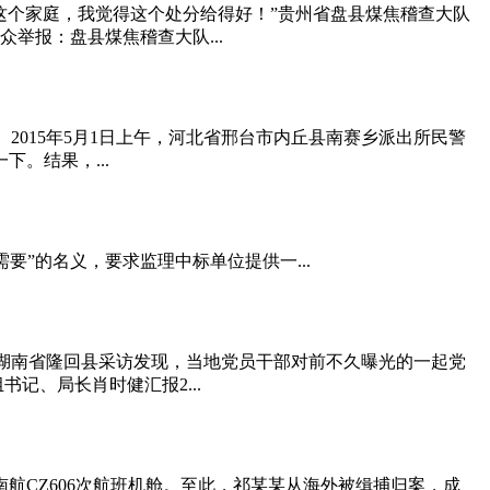
个家庭，我觉得这个处分给得好！”贵州省盘县煤焦稽查大队
举报：盘县煤焦稽查大队...
15年5月1日上午，河北省邢台市内丘县南赛乡派出所民警
。结果，...
”的名义，要求监理中标单位提供一...
湖南省隆回县采访发现，当地党员干部对前不久曝光的一起党
记、局长肖时健汇报2...
航CZ606次航班机舱。至此，祁某某从海外被缉捕归案，成