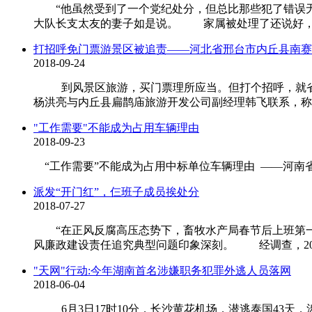
“他虽然受到了一个党纪处分，但总比那些犯了错误无
大队长支太友的妻子如是说。 家属被处理了还说好，这
打招呼免门票游景区被追责——河北省邢台市内丘县南赛
2018-09-24
到风景区旅游，买门票理所应当。但打个招呼，就省了门
杨洪亮与内丘县扁鹊庙旅游开发公司副经理韩飞联系，称自
"工作需要"不能成为占用车辆理由
2018-09-23
“工作需要”不能成为占用中标单位车辆理由 ——河南
派发“开门红”，仨班子成员挨处分
2018-07-27
“在正风反腐高压态势下，畜牧水产局春节后上班第一
风廉政建设责任追究典型问题印象深刻。 经调查，201
"天网"行动:今年湖南首名涉嫌职务犯罪外逃人员落网
2018-06-04
6月3日17时10分，长沙黄花机场，潜逃泰国43天，