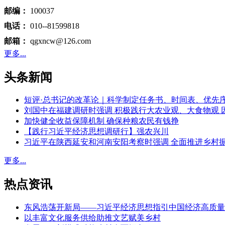
邮编：
100037
电话：
010--81599818
邮箱：
qgxncw@126.com
更多...
头条新闻
短评·总书记的改革论｜科学制定任务书、时间表、优先
刘国中在福建调研时强调 积极践行大农业观、大食物观 
加快健全收益保障机制 确保种粮农民有钱挣
【践行习近平经济思想调研行】强农兴川
习近平在陕西延安和河南安阳考察时强调 全面推进乡村
更多...
热点资讯
东风浩荡开新局——习近平经济思想指引中国经济高质量
以丰富文化服务供给助推文艺赋美乡村