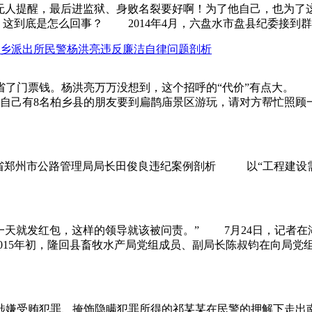
人提醒，最后进监狱、身败名裂要好啊！为了他自己，也为了这
到底是怎么回事？ 2014年4月，六盘水市盘县纪委接到群众
乡派出所民警杨洪亮违反廉洁自律问题剖析
票钱。杨洪亮万万没想到，这个招呼的“代价”有点大。 20
己有8名柏乡县的朋友要到扁鹊庙景区游玩，请对方帮忙照顾一下
省郑州市公路管理局局长田俊良违纪案例剖析 以“工程建设需要
天就发红包，这样的领导就该被问责。” 7月24日，记者在
5年初，隆回县畜牧水产局党组成员、副局长陈叔钧在向局党组书
涉嫌受贿犯罪、掩饰隐瞒犯罪所得的祁某某在民警的押解下走出南