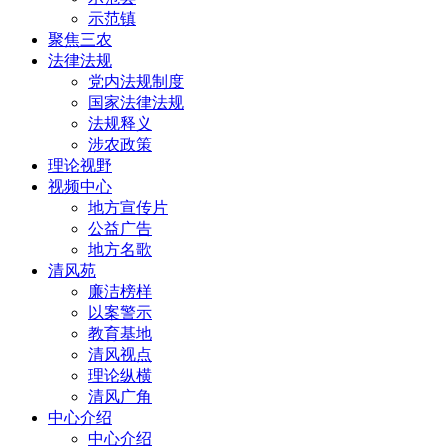
示范镇
聚焦三农
法律法规
党内法规制度
国家法律法规
法规释义
涉农政策
理论视野
视频中心
地方宣传片
公益广告
地方名歌
清风苑
廉洁榜样
以案警示
教育基地
清风视点
理论纵横
清风广角
中心介绍
中心介绍