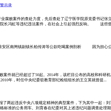
警示录
行业腐败案件的查处力度，先后查处了辽宁医学院原党委书记张
长冯虹等违纪违法案件，在社会上引起强烈反响。 这些曾在辽宁
淮安区南闸镇副镇长柏传涛等公款吃喝案例剖析 因为担心公
件就已经超过了50起。2014年，该栏目公布的高校和科研机
010年，时任中央纪委驻教育部纪检组组长的王立英就曾提...
了两起违反中央八项规定精神的典型案件，下为其中一起：刘
格标准的公务用车。刘育春在纪委对其上述违纪问题调查处理期