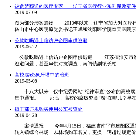
被贪婪葬送的医疗专家——辽宁省医疗行业系列腐败案件
2019-07-09
图为部分涉案赃物 2013年以来，辽宁省加大对医疗
鞍山市中心医院原党委书记王旭和沈阳医学院奉天医院原院
公款吃喝遇上信访户企图串供逃避
2019-06-22
公款吃喝遇上信访户企图串供逃避 ——江苏省淮安市
逃避问题，甚至串供对抗调查，南闸镇副镇长柏...
高校腐败:象牙塔中的暗斑
2019-05-08
十八大以来，仅中纪委网站“纪律审查”公布的高校腐败案
集中通报。 那么，高校的腐败究竟“腐”在哪儿？早在2
镇干部违规购买使用公车被查处
2019-04-28
案情通报 今年4月15日，福建省南平市建阳区通报
转入镇综合林场，以林场购车名义，更换一辆超过规定价