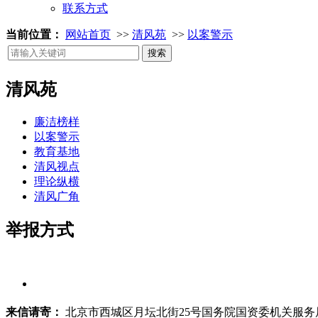
联系方式
当前位置：
网站首页
>>
清风苑
>>
以案警示
清风苑
廉洁榜样
以案警示
教育基地
清风视点
理论纵横
清风广角
举报方式
来信请寄：
北京市西城区月坛北街25号国务院国资委机关服务