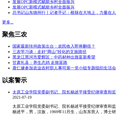
发展OPC新模式赋能乡村全面振兴
发展OPC新模式赋能乡村全面振兴
总书记山东德州行丨记者手记：根脉在大地上，力量在人
更多...
聚焦三农
国家最新扶持政策出台：农民收入即将翻倍？
三农学习谈：走好“两山”转化的文旅路径
黑龙江黑河市爱辉区：中药材种出致富新希望
甘肃礼县：养生态鸡 走致富路
唐仁健参加农业农村部人事司第一党小组专题组织生活会
以案警示
太原工业学院党委副书记、院长杨述平接受纪律审查和监
2021-07-19
太原工业学院党委副书记、院长杨述平接受纪律审查和监
杨述平，男，汉族，1969年11月生，山东东营人，博士研究生