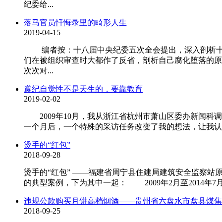
纪委给...
落马官员忏悔录里的畸形人生
2019-04-15
编者按：十八届中央纪委五次全会提出，深入剖析十八
们在被组织审查时大都作了反省，剖析自己腐化堕落的
次次对...
遵纪自觉性不是天生的，要靠教育
2019-02-02
2009年10月，我从浙江省杭州市萧山区委办新闻科
一个月后，一个特殊的采访任务改变了我的想法，让我认
烫手的“红包”
2018-09-28
烫手的“红包” ——福建省周宁县住建局建筑安全监察
的典型案例，下为其中一起： 2009年2月至2014年7月
违规公款购买月饼高档烟酒——贵州省六盘水市盘县煤焦
2018-09-25