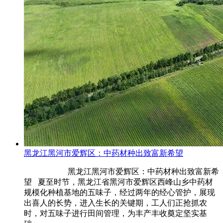
黑龙江黑河市爱辉区：中药材种出致富新希望
黑龙江黑河市爱辉区：中药材种出致富新希
望 夏至时节，黑龙江省黑河市爱辉区西峰山乡中药材
规模化种植基地的五味子，经过两年的经心管护，展现
出喜人的长势，进入生长的关键期，工人们正抢抓农
时，对五味子进行田间管理，为丰产丰收奠定坚实基