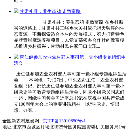
础...
甘肃礼县：养生态鸡 走致富路
甘肃礼县：养生态鸡 走致富路 在乡村振
兴的道路上，甘肃礼县三峪乡大关村依托得天独厚的生
态资源，不断探索适合本村的发展模式，努力打造特色
品牌青脚麻鸡养殖项目，以党支部领办合作社的致富模
式推进乡村振兴，带动村民在家门口实现...
唐仁健参加农业农村部人事司第一党小组专题组织生
活会
唐仁健参加农业农村部人事司第一党小组专题组织生活
会 本网讯 7月27日，中央农办主任，农业农村部
党组书记、部长唐仁健参加农业农村部人事司第一党小
组党史学习教育专题组织生活会，同党小组党员同志们
一起，围绕学习领会习近平总书记在庆祝中国共产党成
立100周年大会上的重要讲话精神，以“学党史、悟思
想、办实...
全国新农村建设网
京ICP备13010650号-1
地址:北京市西城区月坛北街25号国务院国资委机关服务局1号