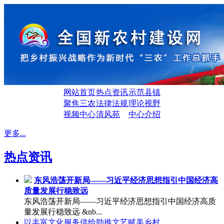
网站首页
热点资讯
示范县镇
聚焦三农
法律法规
理论视野
视频中心
清风苑
中心介绍
更多...
热点资讯
东风浩荡开新局——习近平经济思想指引中国经济高
质量发展行稳致远
东风浩荡开新局——习近平经济思想指引中国经济高质
量发展行稳致远 &nb...
以丰富文化服务供给助推文艺赋美乡村