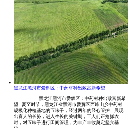
黑龙江黑河市爱辉区：中药材种出致富新希望
黑龙江黑河市爱辉区：中药材种出致富新希
望 夏至时节，黑龙江省黑河市爱辉区西峰山乡中药材
规模化种植基地的五味子，经过两年的经心管护，展现
出喜人的长势，进入生长的关键期，工人们正抢抓农
时，对五味子进行田间管理，为丰产丰收奠定坚实基