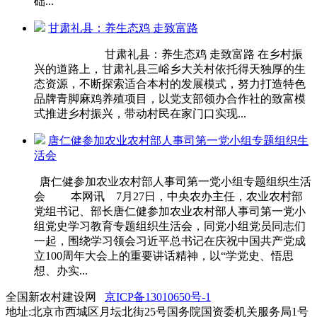
础...
甘肃礼县：养生态鸡 走致富路
甘肃礼县：养生态鸡 走致富路 在乡村振
兴的道路上，甘肃礼县三峪乡大关村依托得天独厚的生
态资源，不断探索适合本村的发展模式，努力打造特色
品牌青脚麻鸡养殖项目，以党支部领办合作社的致富模
式推进乡村振兴，带动村民在家门口实现...
唐仁健参加农业农村部人事司第一党小组专题组织生
活会
唐仁健参加农业农村部人事司第一党小组专题组织生活
会 本网讯 7月27日，中央农办主任，农业农村部
党组书记、部长唐仁健参加农业农村部人事司第一党小
组党史学习教育专题组织生活会，同党小组党员同志们
一起，围绕学习领会习近平总书记在庆祝中国共产党成
立100周年大会上的重要讲话精神，以“学党史、悟思
想、办实...
全国新农村建设网
京ICP备13010650号-1
地址:北京市西城区月坛北街25号国务院国资委机关服务局1号