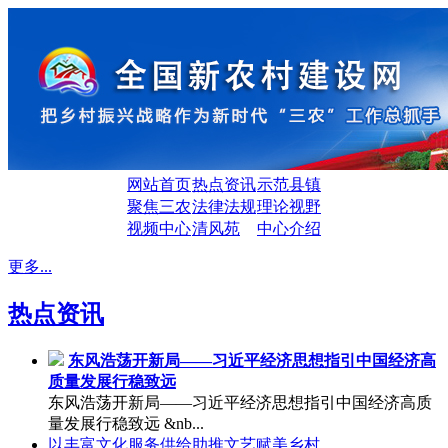
网站首页
热点资讯
示范县镇
聚焦三农
法律法规
理论视野
视频中心
清风苑
中心介绍
更多...
热点资讯
东风浩荡开新局——习近平经济思想指引中国经济高
质量发展行稳致远
东风浩荡开新局——习近平经济思想指引中国经济高质
量发展行稳致远 &nb...
以丰富文化服务供给助推文艺赋美乡村