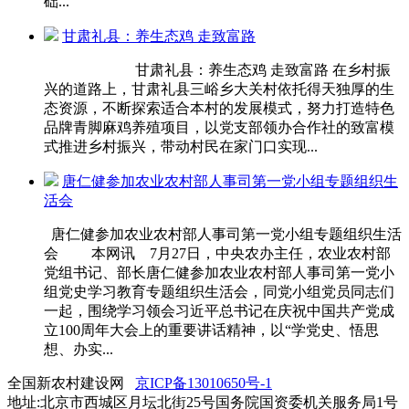
础...
甘肃礼县：养生态鸡 走致富路
甘肃礼县：养生态鸡 走致富路 在乡村振
兴的道路上，甘肃礼县三峪乡大关村依托得天独厚的生
态资源，不断探索适合本村的发展模式，努力打造特色
品牌青脚麻鸡养殖项目，以党支部领办合作社的致富模
式推进乡村振兴，带动村民在家门口实现...
唐仁健参加农业农村部人事司第一党小组专题组织生
活会
唐仁健参加农业农村部人事司第一党小组专题组织生活
会 本网讯 7月27日，中央农办主任，农业农村部
党组书记、部长唐仁健参加农业农村部人事司第一党小
组党史学习教育专题组织生活会，同党小组党员同志们
一起，围绕学习领会习近平总书记在庆祝中国共产党成
立100周年大会上的重要讲话精神，以“学党史、悟思
想、办实...
全国新农村建设网
京ICP备13010650号-1
地址:北京市西城区月坛北街25号国务院国资委机关服务局1号