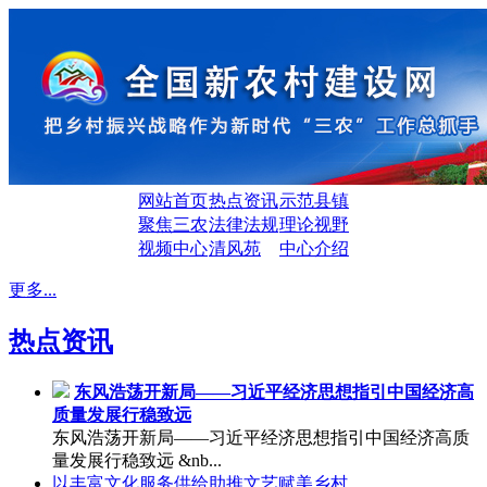
网站首页
热点资讯
示范县镇
聚焦三农
法律法规
理论视野
视频中心
清风苑
中心介绍
更多...
热点资讯
东风浩荡开新局——习近平经济思想指引中国经济高
质量发展行稳致远
东风浩荡开新局——习近平经济思想指引中国经济高质
量发展行稳致远 &nb...
以丰富文化服务供给助推文艺赋美乡村