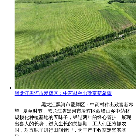
黑龙江黑河市爱辉区：中药材种出致富新希望
黑龙江黑河市爱辉区：中药材种出致富新希
望 夏至时节，黑龙江省黑河市爱辉区西峰山乡中药材
规模化种植基地的五味子，经过两年的经心管护，展现
出喜人的长势，进入生长的关键期，工人们正抢抓农
时，对五味子进行田间管理，为丰产丰收奠定坚实基