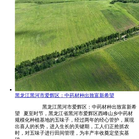
黑龙江黑河市爱辉区：中药材种出致富新希望
黑龙江黑河市爱辉区：中药材种出致富新希
望 夏至时节，黑龙江省黑河市爱辉区西峰山乡中药材
规模化种植基地的五味子，经过两年的经心管护，展现
出喜人的长势，进入生长的关键期，工人们正抢抓农
时，对五味子进行田间管理，为丰产丰收奠定坚实基