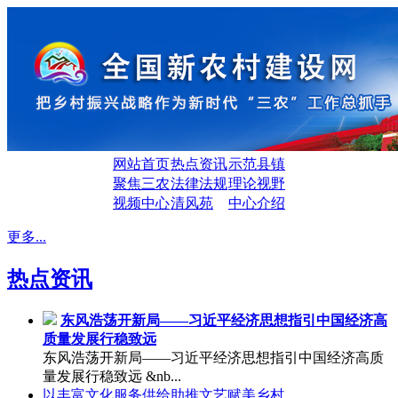
网站首页
热点资讯
示范县镇
聚焦三农
法律法规
理论视野
视频中心
清风苑
中心介绍
更多...
热点资讯
东风浩荡开新局——习近平经济思想指引中国经济高
质量发展行稳致远
东风浩荡开新局——习近平经济思想指引中国经济高质
量发展行稳致远 &nb...
以丰富文化服务供给助推文艺赋美乡村