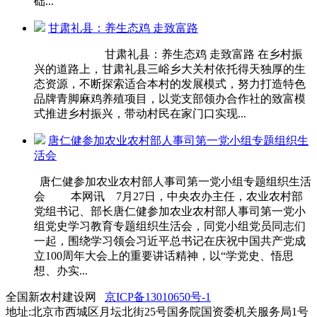
础...
甘肃礼县：养生态鸡 走致富路
甘肃礼县：养生态鸡 走致富路 在乡村振
兴的道路上，甘肃礼县三峪乡大关村依托得天独厚的生
态资源，不断探索适合本村的发展模式，努力打造特色
品牌青脚麻鸡养殖项目，以党支部领办合作社的致富模
式推进乡村振兴，带动村民在家门口实现...
唐仁健参加农业农村部人事司第一党小组专题组织生
活会
唐仁健参加农业农村部人事司第一党小组专题组织生活
会 本网讯 7月27日，中央农办主任，农业农村部
党组书记、部长唐仁健参加农业农村部人事司第一党小
组党史学习教育专题组织生活会，同党小组党员同志们
一起，围绕学习领会习近平总书记在庆祝中国共产党成
立100周年大会上的重要讲话精神，以“学党史、悟思
想、办实...
全国新农村建设网
京ICP备13010650号-1
地址:北京市西城区月坛北街25号国务院国资委机关服务局1号