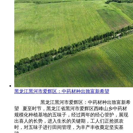
黑龙江黑河市爱辉区：中药材种出致富新希望
黑龙江黑河市爱辉区：中药材种出致富新希
望 夏至时节，黑龙江省黑河市爱辉区西峰山乡中药材
规模化种植基地的五味子，经过两年的经心管护，展现
出喜人的长势，进入生长的关键期，工人们正抢抓农
时，对五味子进行田间管理，为丰产丰收奠定坚实基