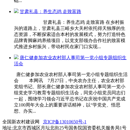
础...
甘肃礼县：养生态鸡 走致富路
甘肃礼县：养生态鸡 走致富路 在乡村振
兴的道路上，甘肃礼县三峪乡大关村依托得天独厚的生
态资源，不断探索适合本村的发展模式，努力打造特色
品牌青脚麻鸡养殖项目，以党支部领办合作社的致富模
式推进乡村振兴，带动村民在家门口实现...
唐仁健参加农业农村部人事司第一党小组专题组织生
活会
唐仁健参加农业农村部人事司第一党小组专题组织生活
会 本网讯 7月27日，中央农办主任，农业农村部
党组书记、部长唐仁健参加农业农村部人事司第一党小
组党史学习教育专题组织生活会，同党小组党员同志们
一起，围绕学习领会习近平总书记在庆祝中国共产党成
立100周年大会上的重要讲话精神，以“学党史、悟思
想、办实...
全国新农村建设网
京ICP备13010650号-1
地址:北京市西城区月坛北街25号国务院国资委机关服务局1号