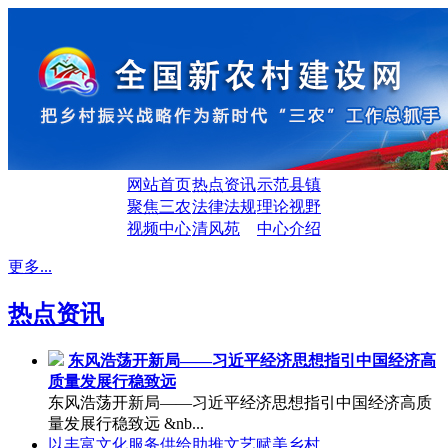
网站首页
热点资讯
示范县镇
聚焦三农
法律法规
理论视野
视频中心
清风苑
中心介绍
更多...
热点资讯
东风浩荡开新局——习近平经济思想指引中国经济高
质量发展行稳致远
东风浩荡开新局——习近平经济思想指引中国经济高质
量发展行稳致远 &nb...
以丰富文化服务供给助推文艺赋美乡村