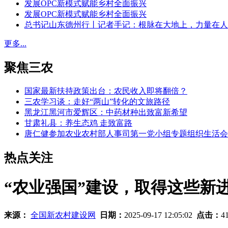
发展OPC新模式赋能乡村全面振兴
发展OPC新模式赋能乡村全面振兴
总书记山东德州行丨记者手记：根脉在大地上，力量在人
更多...
聚焦三农
国家最新扶持政策出台：农民收入即将翻倍？
三农学习谈：走好“两山”转化的文旅路径
黑龙江黑河市爱辉区：中药材种出致富新希望
甘肃礼县：养生态鸡 走致富路
唐仁健参加农业农村部人事司第一党小组专题组织生活会
热点关注
“农业强国”建设，取得这些新
来源：
全国新农村建设网
日期：
2025-09-17 12:05:02
点击：
4