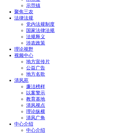
示范镇
聚焦三农
法律法规
党内法规制度
国家法律法规
法规释义
涉农政策
理论视野
视频中心
地方宣传片
公益广告
地方名歌
清风苑
廉洁榜样
以案警示
教育基地
清风视点
理论纵横
清风广角
中心介绍
中心介绍