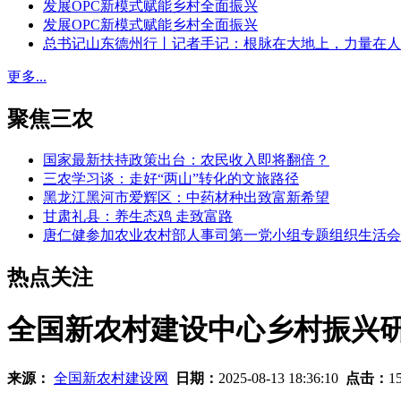
发展OPC新模式赋能乡村全面振兴
发展OPC新模式赋能乡村全面振兴
总书记山东德州行丨记者手记：根脉在大地上，力量在人
更多...
聚焦三农
国家最新扶持政策出台：农民收入即将翻倍？
三农学习谈：走好“两山”转化的文旅路径
黑龙江黑河市爱辉区：中药材种出致富新希望
甘肃礼县：养生态鸡 走致富路
唐仁健参加农业农村部人事司第一党小组专题组织生活会
热点关注
全国新农村建设中心乡村振兴
来源：
全国新农村建设网
日期：
2025-08-13 18:36:10
点击：
1