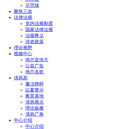
示范镇
聚焦三农
法律法规
党内法规制度
国家法律法规
法规释义
涉农政策
理论视野
视频中心
地方宣传片
公益广告
地方名歌
清风苑
廉洁榜样
以案警示
教育基地
清风视点
理论纵横
清风广角
中心介绍
中心介绍