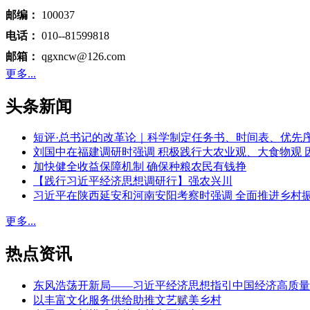
邮编：
100037
电话：
010--81599818
邮箱：
qgxncw@126.com
更多...
头条新闻
短评·总书记的改革论｜科学制定任务书、时间表、优先
刘国中在福建调研时强调 积极践行大农业观、大食物观 
加快健全收益保障机制 确保种粮农民有钱挣
【践行习近平经济思想调研行】强农兴川
习近平在陕西延安和河南安阳考察时强调 全面推进乡村
更多...
热点资讯
东风浩荡开新局——习近平经济思想指引中国经济高质量
以丰富文化服务供给助推文艺赋美乡村