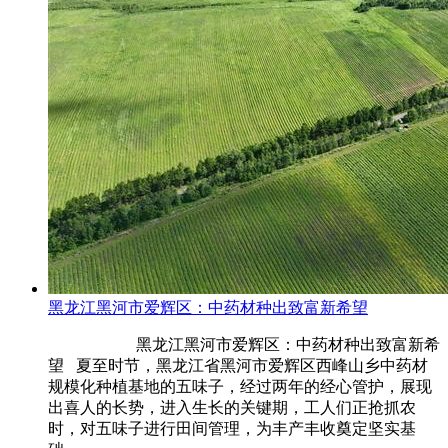
黑龙江黑河市爱辉区：中药材种出致富新希望
黑龙江黑河市爱辉区：中药材种出致富新希
望 夏至时节，黑龙江省黑河市爱辉区西峰山乡中药材
规模化种植基地的五味子，经过两年的经心管护，展现
出喜人的长势，进入生长的关键期，工人们正抢抓农
时，对五味子进行田间管理，为丰产丰收奠定坚实基