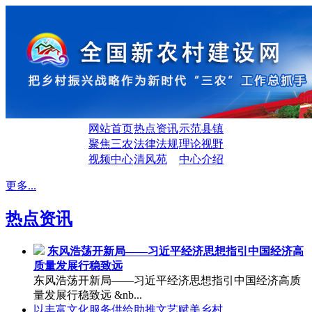
网站首页
热点资讯
示范县镇
聚焦三农
法律法规
理论视野
视频中心
清风苑
中心介绍
更多...
热点资讯
东风浩荡开新局——习近平经济思想指引中国经济高
质量发展行稳致远
东风浩荡开新局——习近平经济思想指引中国经济高质
量发展行稳致远 &nb...
以丰富文化服务供给助推文艺赋美乡村