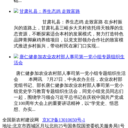
础...
甘肃礼县：养生态鸡 走致富路
甘肃礼县：养生态鸡 走致富路 在乡村振
兴的道路上，甘肃礼县三峪乡大关村依托得天独厚的生
态资源，不断探索适合本村的发展模式，努力打造特色
品牌青脚麻鸡养殖项目，以党支部领办合作社的致富模
式推进乡村振兴，带动村民在家门口实现...
唐仁健参加农业农村部人事司第一党小组专题组织生
活会
唐仁健参加农业农村部人事司第一党小组专题组织生活
会 本网讯 7月27日，中央农办主任，农业农村部
党组书记、部长唐仁健参加农业农村部人事司第一党小
组党史学习教育专题组织生活会，同党小组党员同志们
一起，围绕学习领会习近平总书记在庆祝中国共产党成
立100周年大会上的重要讲话精神，以“学党史、悟思
想、办实...
全国新农村建设网
京ICP备13010650号-1
地址:北京市西城区月坛北街25号国务院国资委机关服务局1号