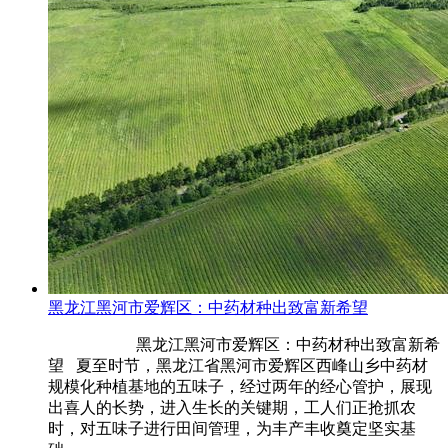
黑龙江黑河市爱辉区：中药材种出致富新希望
黑龙江黑河市爱辉区：中药材种出致富新希
望 夏至时节，黑龙江省黑河市爱辉区西峰山乡中药材
规模化种植基地的五味子，经过两年的经心管护，展现
出喜人的长势，进入生长的关键期，工人们正抢抓农
时，对五味子进行田间管理，为丰产丰收奠定坚实基