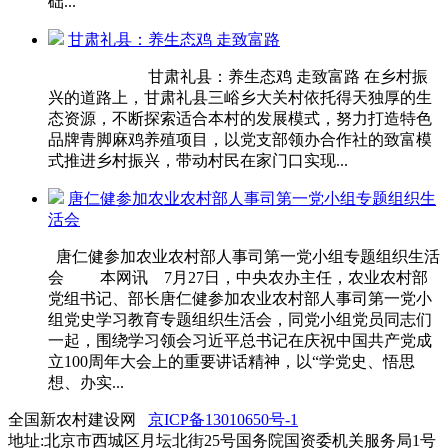
础...
甘肃礼县：养生态鸡 走致富路
甘肃礼县：养生态鸡 走致富路 在乡村振
兴的道路上，甘肃礼县三峪乡大关村依托得天独厚的生
态资源，不断探索适合本村的发展模式，努力打造特色
品牌青脚麻鸡养殖项目，以党支部领办合作社的致富模
式推进乡村振兴，带动村民在家门口实现...
唐仁健参加农业农村部人事司第一党小组专题组织生
活会
唐仁健参加农业农村部人事司第一党小组专题组织生活
会 本网讯 7月27日，中央农办主任，农业农村部
党组书记、部长唐仁健参加农业农村部人事司第一党小
组党史学习教育专题组织生活会，同党小组党员同志们
一起，围绕学习领会习近平总书记在庆祝中国共产党成
立100周年大会上的重要讲话精神，以“学党史、悟思
想、办实...
全国新农村建设网
京ICP备13010650号-1
地址:北京市西城区月坛北街25号国务院国资委机关服务局1号