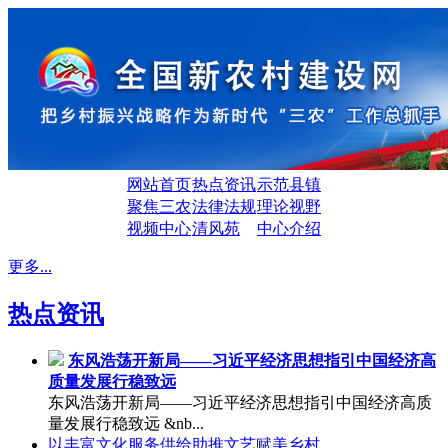
网站首页
热点资讯
示范县镇
聚焦三农
法律法规
理论视野
视频中心
清风苑
中心介绍
更多...
热点资讯
东风浩荡开新局——习近平经济思想指引中国经济高
质量发展行稳致远
东风浩荡开新局——习近平经济思想指引中国经济高质
量发展行稳致远 &nb...
以丰富文化服务供给助推文艺赋美乡村